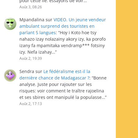
pour cette île: essayons de voir…
”
Août 3, 08:26
Mpandalina
sur
VIDEO. Un jeune vendeur
ambulant surprend des touristes en
parlant 5 langues
: “
Hoy i Koto hoe tsy
nahazo izay nolazainy akory izy, ka porofo
izany fa mpamitaka vendramp*** fotsiny
izy. Nefa izahay…
”
Août 2, 19:39
Sendra
sur
Le fédéralisme est-il la
dernière chance de Madagascar ?
: “
Bonne
analyse. Juste pour rajouter sur les
risques: voir comment le traître rajoelina
et ses sbires ont manipulé la populasse…
”
Août 2, 17:13