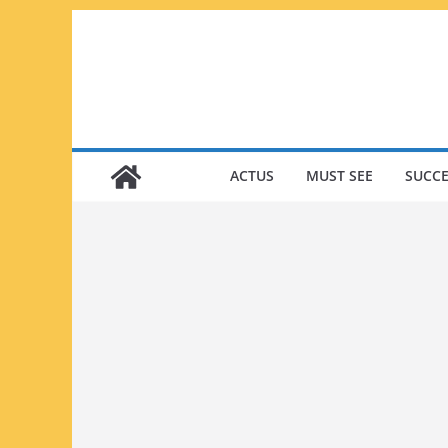
Passer
au
contenu
ACTUS
MUST SEE
SUCCE