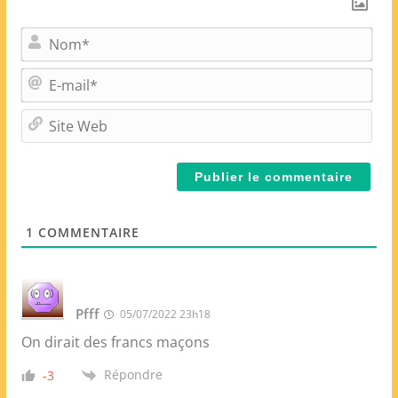
N
o
m
E
*
-
m
S
a
i
i
t
l
e
*
W
e
1
COMMENTAIRE
b
Pfff
05/07/2022 23h18
On dirait des francs maçons
Répondre
-3