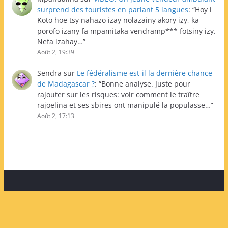
surprend des touristes en parlant 5 langues
: “
Hoy i
Koto hoe tsy nahazo izay nolazainy akory izy, ka
porofo izany fa mpamitaka vendramp*** fotsiny izy.
Nefa izahay…
”
Août 2, 19:39
Sendra
sur
Le fédéralisme est-il la dernière chance
de Madagascar ?
: “
Bonne analyse. Juste pour
rajouter sur les risques: voir comment le traître
rajoelina et ses sbires ont manipulé la populasse…
”
Août 2, 17:13