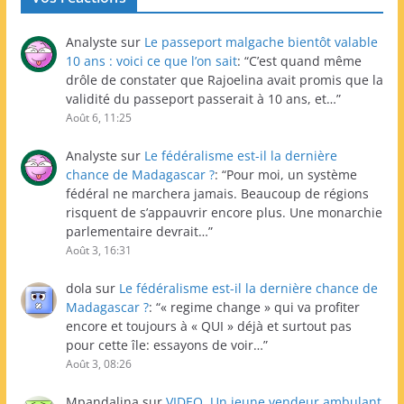
Analyste
sur
Le passeport malgache bientôt valable
10 ans : voici ce que l’on sait
: “
C’est quand même
drôle de constater que Rajoelina avait promis que la
validité du passeport passerait à 10 ans, et…
”
Août 6, 11:25
Analyste
sur
Le fédéralisme est-il la dernière
chance de Madagascar ?
: “
Pour moi, un système
fédéral ne marchera jamais. Beaucoup de régions
risquent de s’appauvrir encore plus. Une monarchie
parlementaire devrait…
”
Août 3, 16:31
dola
sur
Le fédéralisme est-il la dernière chance de
Madagascar ?
: “
« regime change » qui va profiter
encore et toujours à « QUI » déjà et surtout pas
pour cette île: essayons de voir…
”
Août 3, 08:26
Mpandalina
sur
VIDEO. Un jeune vendeur ambulant