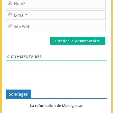
N
o
m
E
*
-
m
S
a
i
i
t
l
e
*
W
e
0
COMMENTAIRES
b
Sondages
La refondation de Madagascar