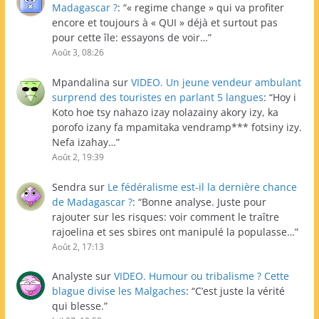
Madagascar ?
: “
« regime change » qui va profiter
encore et toujours à « QUI » déjà et surtout pas
pour cette île: essayons de voir…
”
Août 3, 08:26
Mpandalina
sur
VIDEO. Un jeune vendeur ambulant
surprend des touristes en parlant 5 langues
: “
Hoy i
Koto hoe tsy nahazo izay nolazainy akory izy, ka
porofo izany fa mpamitaka vendramp*** fotsiny izy.
Nefa izahay…
”
Août 2, 19:39
Sendra
sur
Le fédéralisme est-il la dernière chance
de Madagascar ?
: “
Bonne analyse. Juste pour
rajouter sur les risques: voir comment le traître
rajoelina et ses sbires ont manipulé la populasse…
”
Août 2, 17:13
Analyste
sur
VIDEO. Humour ou tribalisme ? Cette
blague divise les Malgaches
: “
C’est juste la vérité
qui blesse.
”