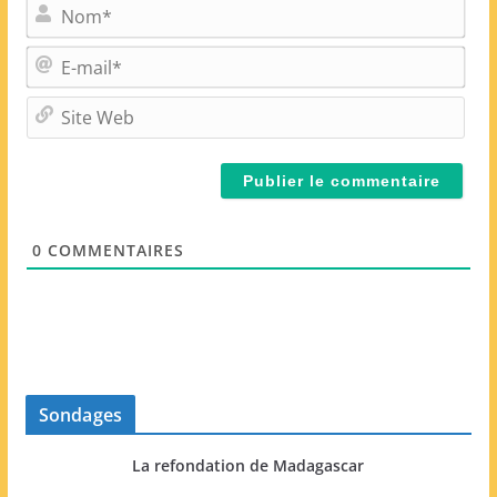
N
o
m
E
*
-
m
S
a
i
i
t
l
e
*
W
e
0
COMMENTAIRES
b
Sondages
La refondation de Madagascar