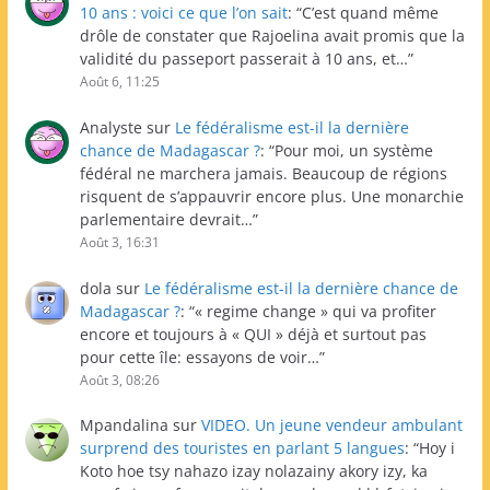
10 ans : voici ce que l’on sait
: “
C’est quand même
drôle de constater que Rajoelina avait promis que la
validité du passeport passerait à 10 ans, et…
”
Août 6, 11:25
Analyste
sur
Le fédéralisme est-il la dernière
chance de Madagascar ?
: “
Pour moi, un système
fédéral ne marchera jamais. Beaucoup de régions
risquent de s’appauvrir encore plus. Une monarchie
parlementaire devrait…
”
Août 3, 16:31
dola
sur
Le fédéralisme est-il la dernière chance de
Madagascar ?
: “
« regime change » qui va profiter
encore et toujours à « QUI » déjà et surtout pas
pour cette île: essayons de voir…
”
Août 3, 08:26
Mpandalina
sur
VIDEO. Un jeune vendeur ambulant
surprend des touristes en parlant 5 langues
: “
Hoy i
Koto hoe tsy nahazo izay nolazainy akory izy, ka