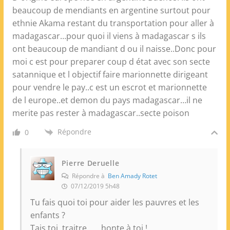
beaucoup de mendiants en argentine surtout pour
ethnie Akama restant du transportation pour aller à
madagascar…pour quoi il viens à madagascar s ils
ont beaucoup de mandiant d ou il naisse..Donc pour
moi c est pour preparer coup d état avec son secte
satannique et l objectif faire marionnette dirigeant
pour vendre le pay..c est un escrot et marionnette
de l europe..et demon du pays madagascar…il ne
merite pas rester à madagascar..secte poison
Répondre
0
Pierre Deruelle
Répondre à
Ben Amady Rotet
07/12/2019 5h48
Tu fais quoi toi pour aider les pauvres et les
enfants ?
Tais toi, traitre…….honte à toi !