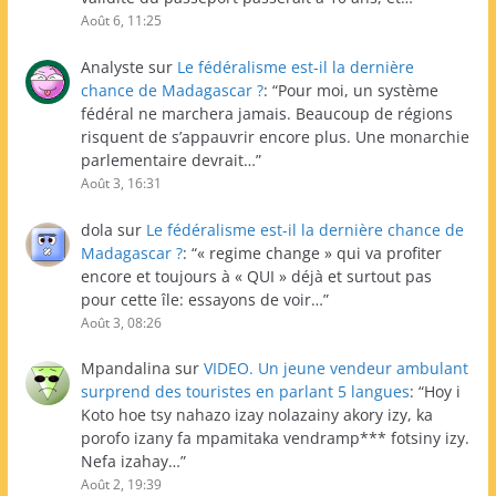
Août 6, 11:25
Analyste
sur
Le fédéralisme est-il la dernière
chance de Madagascar ?
: “
Pour moi, un système
fédéral ne marchera jamais. Beaucoup de régions
risquent de s’appauvrir encore plus. Une monarchie
parlementaire devrait…
”
Août 3, 16:31
dola
sur
Le fédéralisme est-il la dernière chance de
Madagascar ?
: “
« regime change » qui va profiter
encore et toujours à « QUI » déjà et surtout pas
pour cette île: essayons de voir…
”
Août 3, 08:26
Mpandalina
sur
VIDEO. Un jeune vendeur ambulant
surprend des touristes en parlant 5 langues
: “
Hoy i
Koto hoe tsy nahazo izay nolazainy akory izy, ka
porofo izany fa mpamitaka vendramp*** fotsiny izy.
Nefa izahay…
”
Août 2, 19:39