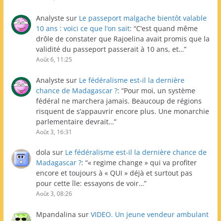
Analyste
sur
Le passeport malgache bientôt valable
10 ans : voici ce que l’on sait
: “
C’est quand même
drôle de constater que Rajoelina avait promis que la
validité du passeport passerait à 10 ans, et…
”
Août 6, 11:25
Analyste
sur
Le fédéralisme est-il la dernière
chance de Madagascar ?
: “
Pour moi, un système
fédéral ne marchera jamais. Beaucoup de régions
risquent de s’appauvrir encore plus. Une monarchie
parlementaire devrait…
”
Août 3, 16:31
dola
sur
Le fédéralisme est-il la dernière chance de
Madagascar ?
: “
« regime change » qui va profiter
encore et toujours à « QUI » déjà et surtout pas
pour cette île: essayons de voir…
”
Août 3, 08:26
Mpandalina
sur
VIDEO. Un jeune vendeur ambulant