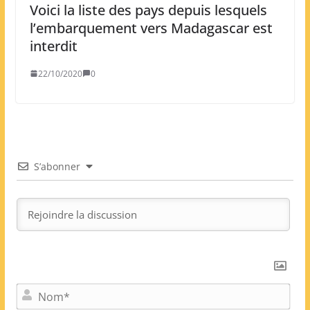
Voici la liste des pays depuis lesquels
l’embarquement vers Madagascar est
interdit
22/10/2020
0
S’abonner
N
o