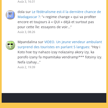
Août 3, 16:31
dola
sur
Le fédéralisme est-il la dernière chance de
Madagascar ?
: “
« regime change » qui va profiter
encore et toujours à « QUI » déjà et surtout pas
pour cette île: essayons de voir…
”
Août 3, 08:26
Mpandalina
sur
VIDEO. Un jeune vendeur ambulant
surprend des touristes en parlant 5 langues
: “
Hoy i
Koto hoe tsy nahazo izay nolazainy akory izy, ka
porofo izany fa mpamitaka vendramp*** fotsiny izy.
Nefa izahay…
”
Août 2, 19:39