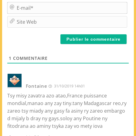
m
E
*
-
m
S
a
i
i
t
l
e
*
W
e
1
COMMENTAIRE
b
Fontaine
31/10/2019 14h01
Tsy misy zavatra azo atao,France puissance
mondial,manao any zay tiny.tany Madagascar reo,ry
zareo tsy miady any gasy fa asiny ry zareo embargo
d mijaly b dray ny gays.soloy any Poutine ny
fitodrana ao aminy tsyka zay vo mety iova