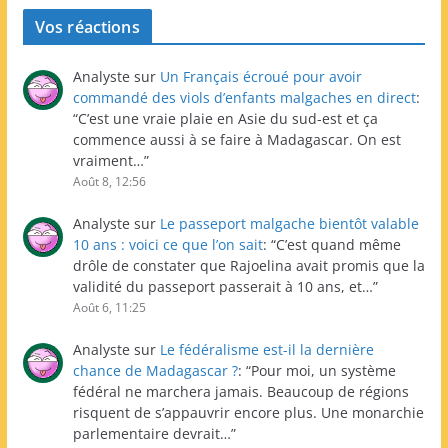
Vos réactions
Analyste
sur
Un Français écroué pour avoir
commandé des viols d’enfants malgaches en direct
:
“
C’est une vraie plaie en Asie du sud-est et ça
commence aussi à se faire à Madagascar. On est
vraiment…
”
Août 8, 12:56
Analyste
sur
Le passeport malgache bientôt valable
10 ans : voici ce que l’on sait
: “
C’est quand même
drôle de constater que Rajoelina avait promis que la
validité du passeport passerait à 10 ans, et…
”
Août 6, 11:25
Analyste
sur
Le fédéralisme est-il la dernière
chance de Madagascar ?
: “
Pour moi, un système
fédéral ne marchera jamais. Beaucoup de régions
risquent de s’appauvrir encore plus. Une monarchie
parlementaire devrait…
”