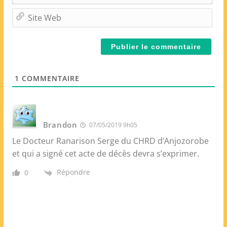
*
-
m
S
a
i
i
t
l
e
*
W
e
1
COMMENTAIRE
b
Brandon
07/05/2019 9h05
Le Docteur Ranarison Serge du CHRD d’Anjozorobe
et qui a signé cet acte de décès devra s’exprimer.
Répondre
0