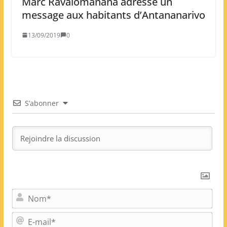
Marc Ravalomanana adresse un
message aux habitants d’Antananarivo
13/09/2019
0
S’abonner
N
o
m
E