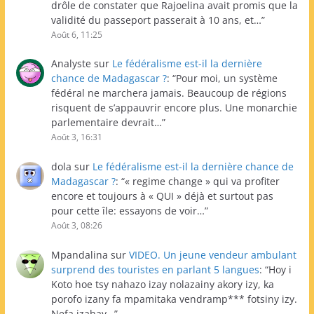
drôle de constater que Rajoelina avait promis que la
validité du passeport passerait à 10 ans, et…
”
Août 6, 11:25
Analyste
sur
Le fédéralisme est-il la dernière
chance de Madagascar ?
: “
Pour moi, un système
fédéral ne marchera jamais. Beaucoup de régions
risquent de s’appauvrir encore plus. Une monarchie
parlementaire devrait…
”
Août 3, 16:31
dola
sur
Le fédéralisme est-il la dernière chance de
Madagascar ?
: “
« regime change » qui va profiter
encore et toujours à « QUI » déjà et surtout pas
pour cette île: essayons de voir…
”
Août 3, 08:26
Mpandalina
sur
VIDEO. Un jeune vendeur ambulant
surprend des touristes en parlant 5 langues
: “
Hoy i
Koto hoe tsy nahazo izay nolazainy akory izy, ka
porofo izany fa mpamitaka vendramp*** fotsiny izy.
Nefa izahay…
”