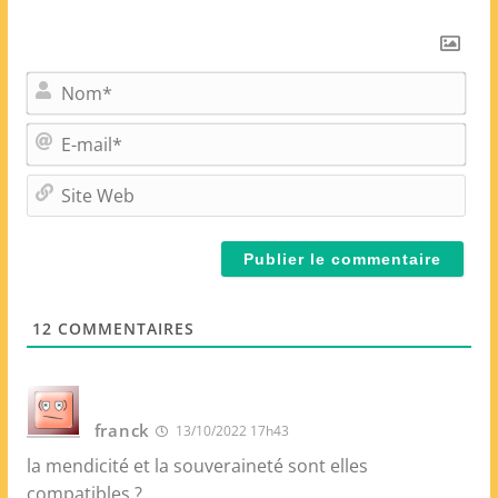
N
o
m
E
*
-
m
S
a
i
i
t
l
e
*
W
e
12
COMMENTAIRES
b
franck
13/10/2022 17h43
la mendicité et la souveraineté sont elles
compatibles ?