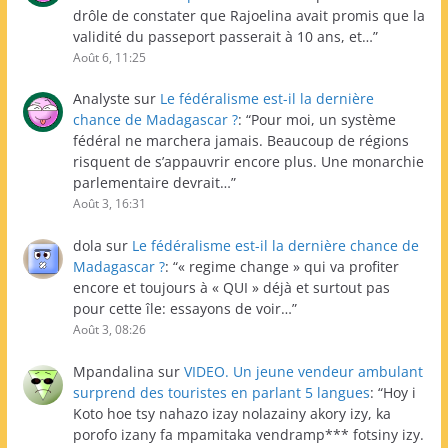
drôle de constater que Rajoelina avait promis que la
validité du passeport passerait à 10 ans, et…
”
Août 6, 11:25
Analyste
sur
Le fédéralisme est-il la dernière
chance de Madagascar ?
: “
Pour moi, un système
fédéral ne marchera jamais. Beaucoup de régions
risquent de s’appauvrir encore plus. Une monarchie
parlementaire devrait…
”
Août 3, 16:31
dola
sur
Le fédéralisme est-il la dernière chance de
Madagascar ?
: “
« regime change » qui va profiter
encore et toujours à « QUI » déjà et surtout pas
pour cette île: essayons de voir…
”
Août 3, 08:26
Mpandalina
sur
VIDEO. Un jeune vendeur ambulant
surprend des touristes en parlant 5 langues
: “
Hoy i
Koto hoe tsy nahazo izay nolazainy akory izy, ka
porofo izany fa mpamitaka vendramp*** fotsiny izy.