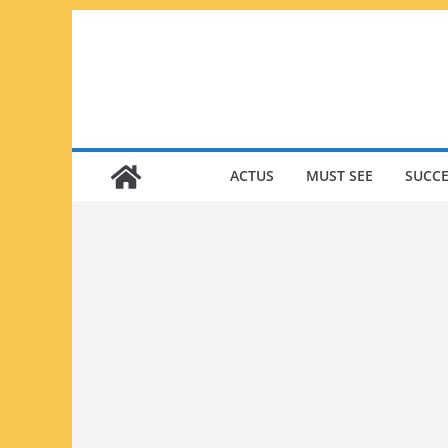
Passer
au
contenu
ACTUS
MUST SEE
SUCCE