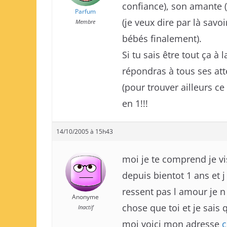
confiance), son amante
Parfum
(je veux dire par là savoi
Membre
bébés finalement).
Si tu sais être tout ça à 
répondras à tous ses atte
(pour trouver ailleurs ce 
en 1!!!
14/10/2005 à 15h43
moi je te comprend je v
depuis bientot 1 ans et j
ressent pas l amour je n
Anonyme
chose que toi et je sais q
Inactif
moi voici mon adresse
c