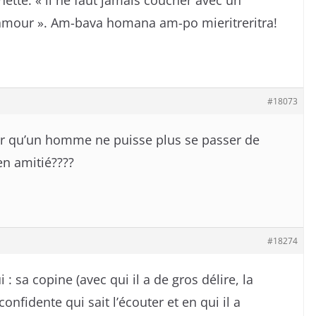
nette: « il ne faut jamais coucher avec un
mour ». Am-bava homana am-po mieritreritra!
#18073
r qu’un homme ne puisse plus se passer de
n amitié????
#18274
i : sa copine (avec qui il a de gros délire, la
onfidente qui sait l’écouter et en qui il a