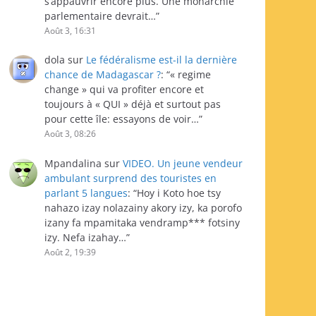
s’appauvrir encore plus. Une monarchie
parlementaire devrait…
”
Août 3, 16:31
dola
sur
Le fédéralisme est-il la dernière
chance de Madagascar ?
: “
« regime
change » qui va profiter encore et
toujours à « QUI » déjà et surtout pas
pour cette île: essayons de voir…
”
Août 3, 08:26
Mpandalina
sur
VIDEO. Un jeune vendeur
ambulant surprend des touristes en
parlant 5 langues
: “
Hoy i Koto hoe tsy
nahazo izay nolazainy akory izy, ka porofo
izany fa mpamitaka vendramp*** fotsiny
izy. Nefa izahay…
”
Août 2, 19:39