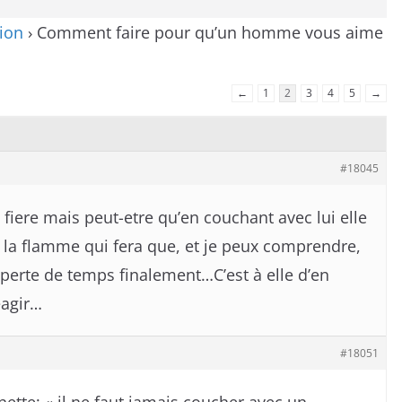
ion
›
Comment faire pour qu’un homme vous aime
←
1
2
3
4
5
→
#18045
 fiere mais peut-etre qu’en couchant avec lui elle
ui la flamme qui fera que, et je peux comprendre,
 perte de temps finalement…C’est à elle d’en
éagir…
#18051