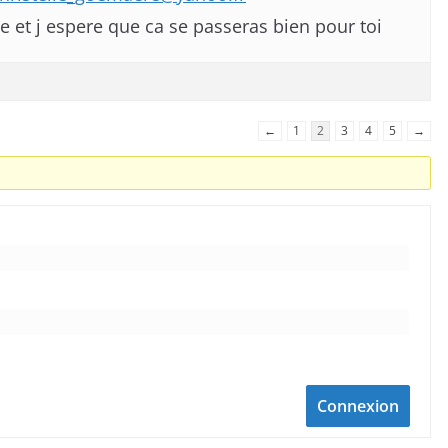
 et j espere que ca se passeras bien pour toi
←
1
2
3
4
5
→
Connexion