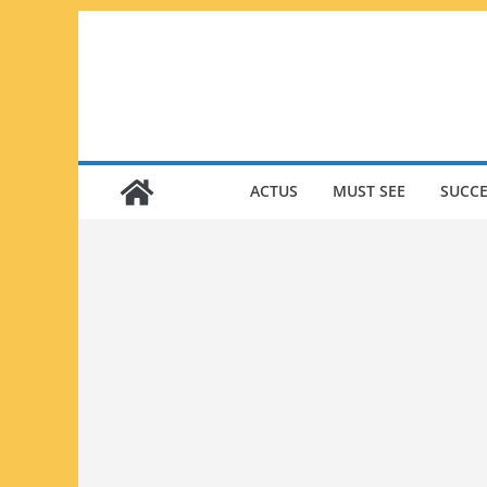
Passer
au
contenu
ACTUS
MUST SEE
SUCCE