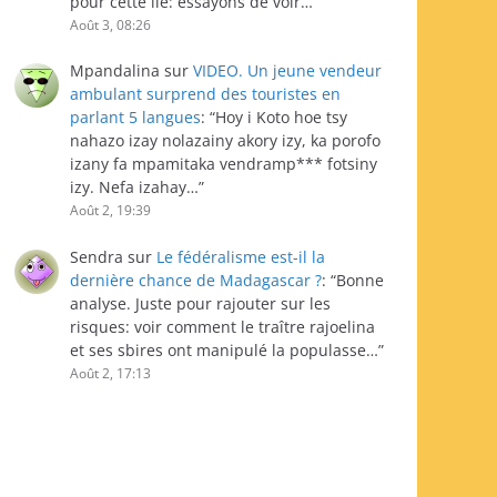
pour cette île: essayons de voir…
”
Août 3, 08:26
Mpandalina
sur
VIDEO. Un jeune vendeur
ambulant surprend des touristes en
parlant 5 langues
: “
Hoy i Koto hoe tsy
nahazo izay nolazainy akory izy, ka porofo
izany fa mpamitaka vendramp*** fotsiny
izy. Nefa izahay…
”
Août 2, 19:39
Sendra
sur
Le fédéralisme est-il la
dernière chance de Madagascar ?
: “
Bonne
analyse. Juste pour rajouter sur les
risques: voir comment le traître rajoelina
et ses sbires ont manipulé la populasse…
”
Août 2, 17:13