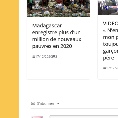
VIDEO
Madagascar
« N’e
enregistre plus d’un
mon pè
million de nouveaux
toujou
pauvres en 2020
garço
père
17/12/2020
2
17/12/2
S’abonner