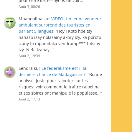
pour cette île: essayons de voir…
”
Août 3, 08:26
Mpandalina
sur
VIDEO. Un jeune vendeur
ambulant surprend des touristes en
parlant 5 langues
: “
Hoy i Koto hoe tsy
nahazo izay nolazainy akory izy, ka porofo
izany fa mpamitaka vendramp*** fotsiny
izy. Nefa izahay…
”
Août 2, 19:39
Sendra
sur
Le fédéralisme est-il la
dernière chance de Madagascar ?
: “
Bonne
analyse. Juste pour rajouter sur les
risques: voir comment le traître rajoelina
et ses sbires ont manipulé la populasse…
”
Août 2, 17:13