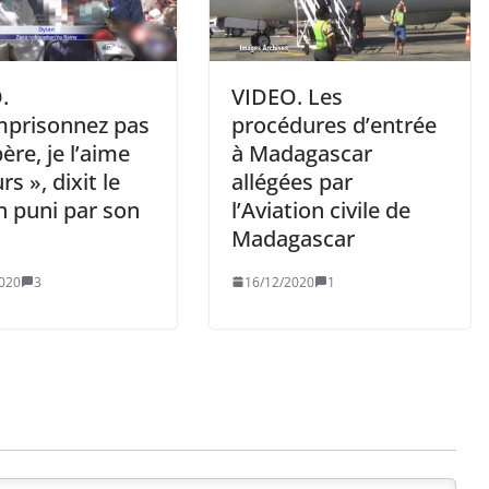
.
VIDEO. Les
mprisonnez pas
procédures d’entrée
re, je l’aime
à Madagascar
rs », dixit le
allégées par
n puni par son
l’Aviation civile de
Madagascar
020
3
16/12/2020
1