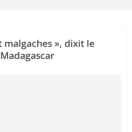
t malgaches », dixit le
e Madagascar