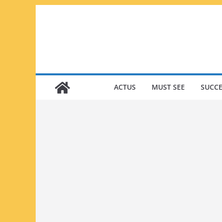
Passer
au
contenu
ACTUS
MUST SEE
SUCCE