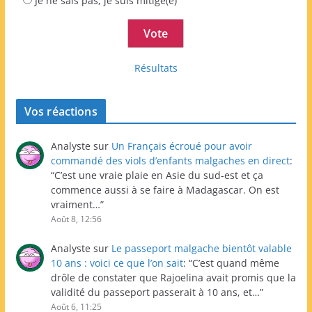
Je ne sais pas, je suis mitigé(e)
Résultats
Vos réactions
Analyste
sur
Un Français écroué pour avoir
commandé des viols d’enfants malgaches en direct
:
“
C’est une vraie plaie en Asie du sud-est et ça
commence aussi à se faire à Madagascar. On est
vraiment…
”
Août 8, 12:56
Analyste
sur
Le passeport malgache bientôt valable
10 ans : voici ce que l’on sait
: “
C’est quand même
drôle de constater que Rajoelina avait promis que la
validité du passeport passerait à 10 ans, et…
”
Août 6, 11:25