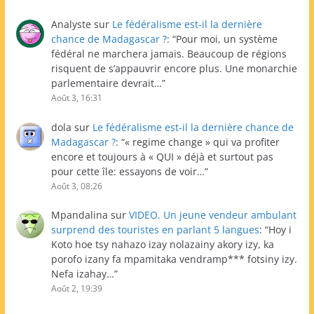
Analyste
sur
Le fédéralisme est-il la dernière
chance de Madagascar ?
: “
Pour moi, un système
fédéral ne marchera jamais. Beaucoup de régions
risquent de s’appauvrir encore plus. Une monarchie
parlementaire devrait…
”
Août 3, 16:31
dola
sur
Le fédéralisme est-il la dernière chance de
Madagascar ?
: “
« regime change » qui va profiter
encore et toujours à « QUI » déjà et surtout pas
pour cette île: essayons de voir…
”
Août 3, 08:26
Mpandalina
sur
VIDEO. Un jeune vendeur ambulant
surprend des touristes en parlant 5 langues
: “
Hoy i
Koto hoe tsy nahazo izay nolazainy akory izy, ka
porofo izany fa mpamitaka vendramp*** fotsiny izy.
Nefa izahay…
”
Août 2, 19:39