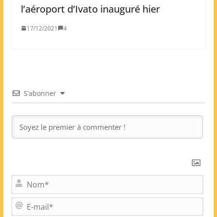
l’aéroport d’Ivato inauguré hier
17/12/2021
4
S’abonner
N
o
m
E
*
-