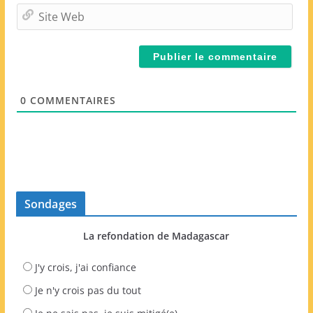
m
S
a
i
i
t
l
e
*
W
e
0
COMMENTAIRES
b
Sondages
La refondation de Madagascar
J'y crois, j'ai confiance
Je n'y crois pas du tout