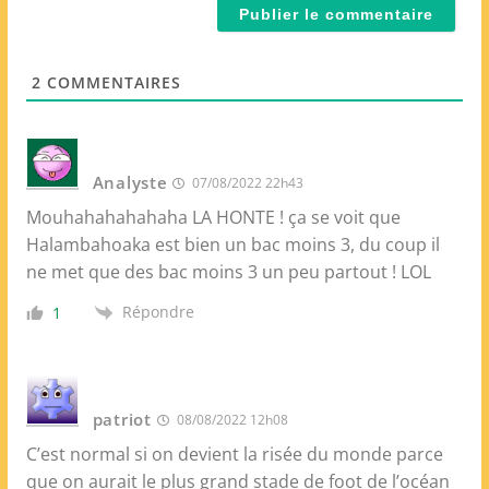
l
e
*
W
e
2
COMMENTAIRES
b
Analyste
07/08/2022 22h43
Mouhahahahahaha LA HONTE ! ça se voit que
Halambahoaka est bien un bac moins 3, du coup il
ne met que des bac moins 3 un peu partout ! LOL
Répondre
1
patriot
08/08/2022 12h08
C’est normal si on devient la risée du monde parce
que on aurait le plus grand stade de foot de l’océan