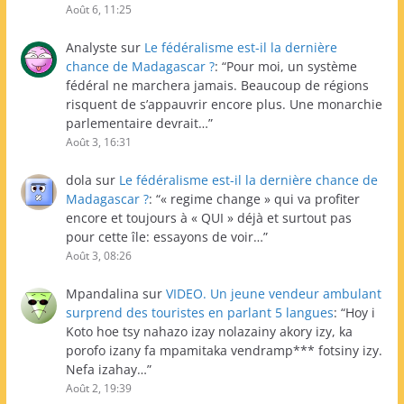
Août 6, 11:25
Analyste
sur
Le fédéralisme est-il la dernière
chance de Madagascar ?
: “
Pour moi, un système
fédéral ne marchera jamais. Beaucoup de régions
risquent de s’appauvrir encore plus. Une monarchie
parlementaire devrait…
”
Août 3, 16:31
dola
sur
Le fédéralisme est-il la dernière chance de
Madagascar ?
: “
« regime change » qui va profiter
encore et toujours à « QUI » déjà et surtout pas
pour cette île: essayons de voir…
”
Août 3, 08:26
Mpandalina
sur
VIDEO. Un jeune vendeur ambulant
surprend des touristes en parlant 5 langues
: “
Hoy i
Koto hoe tsy nahazo izay nolazainy akory izy, ka
porofo izany fa mpamitaka vendramp*** fotsiny izy.
Nefa izahay…
”
Août 2, 19:39