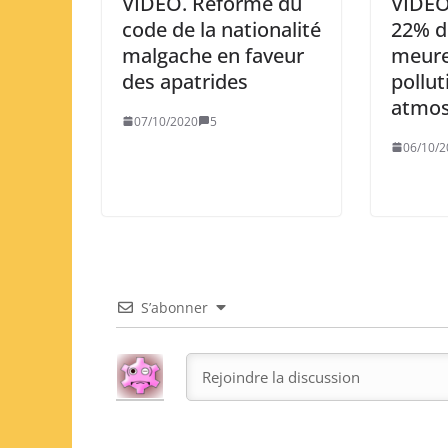
VIDEO. Réforme du
VIDEO
code de la nationalité
22% d
malgache en faveur
meure
des apatrides
pollut
atmos
07/10/2020
5
06/10/2
S’abonner