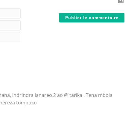
N
o
E
m
-
*
S
m
i
a
t
i
e
l
W
*
e
b
ana, indrindra ianareo 2 ao @ tarika . Tena mbola
mahereza tompoko