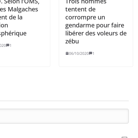
. Selon l’OMS,
Trois hommes
es Malgaches
tentent de
nt de la
corrompre un
ion
gendarme pour faire
phérique
libérer des voleurs de
zébu
020
1
06/10/2020
1