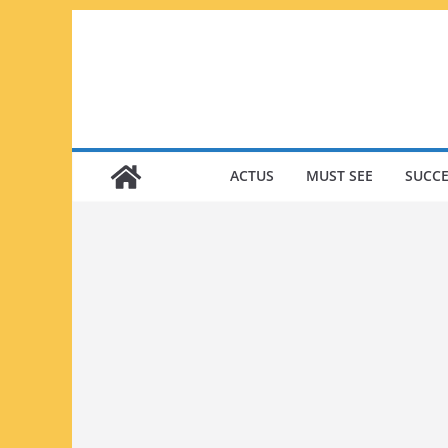
Passer
au
contenu
ACTUS
MUST SEE
SUCCE