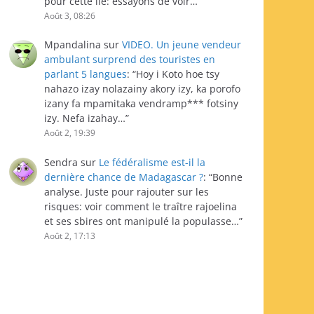
pour cette île: essayons de voir…
”
Août 3, 08:26
Mpandalina
sur
VIDEO. Un jeune vendeur
ambulant surprend des touristes en
parlant 5 langues
: “
Hoy i Koto hoe tsy
nahazo izay nolazainy akory izy, ka porofo
izany fa mpamitaka vendramp*** fotsiny
izy. Nefa izahay…
”
Août 2, 19:39
Sendra
sur
Le fédéralisme est-il la
dernière chance de Madagascar ?
: “
Bonne
analyse. Juste pour rajouter sur les
risques: voir comment le traître rajoelina
et ses sbires ont manipulé la populasse…
”
Août 2, 17:13