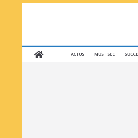
Passer
au
contenu
ACTUS
MUST SEE
SUCCE