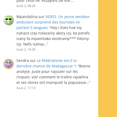
pour cette île: essayons de voir…
”
Août 3, 08:26
Mpandalina
sur
VIDEO. Un jeune vendeur
ambulant surprend des touristes en
parlant 5 langues
: “
Hoy i Koto hoe tsy
nahazo izay nolazainy akory izy, ka porofo
izany fa mpamitaka vendramp*** fotsiny
izy. Nefa izahay…
”
Août 2, 19:39
Sendra
sur
Le fédéralisme est-il la
dernière chance de Madagascar ?
: “
Bonne
analyse. Juste pour rajouter sur les
risques: voir comment le traître rajoelina
et ses sbires ont manipulé la populasse…
”
Août 2, 17:13