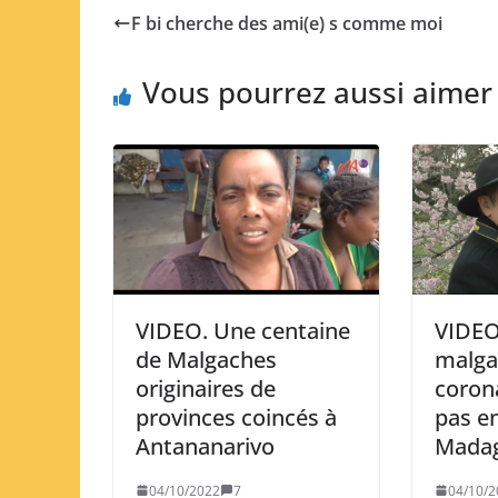
F bi cherche des ami(e) s comme moi
Vous pourrez aussi aimer
VIDEO. Une centaine
VIDEO
de Malgaches
malga
originaires de
coron
provinces coincés à
pas en
Antananarivo
Madag
04/10/2022
7
04/10/2