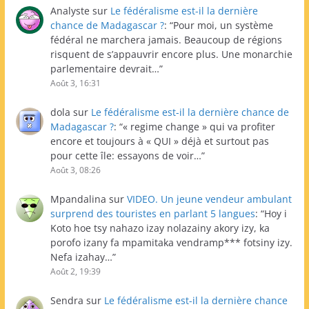
Analyste
sur
Le fédéralisme est-il la dernière
chance de Madagascar ?
: “
Pour moi, un système
fédéral ne marchera jamais. Beaucoup de régions
risquent de s’appauvrir encore plus. Une monarchie
parlementaire devrait…
”
Août 3, 16:31
dola
sur
Le fédéralisme est-il la dernière chance de
Madagascar ?
: “
« regime change » qui va profiter
encore et toujours à « QUI » déjà et surtout pas
pour cette île: essayons de voir…
”
Août 3, 08:26
Mpandalina
sur
VIDEO. Un jeune vendeur ambulant
surprend des touristes en parlant 5 langues
: “
Hoy i
Koto hoe tsy nahazo izay nolazainy akory izy, ka
porofo izany fa mpamitaka vendramp*** fotsiny izy.
Nefa izahay…
”
Août 2, 19:39
Sendra
sur
Le fédéralisme est-il la dernière chance