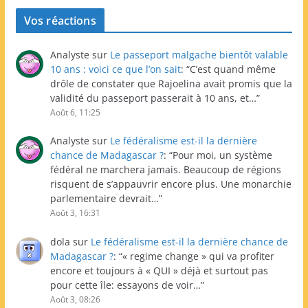
Vos réactions
Analyste
sur
Le passeport malgache bientôt valable
10 ans : voici ce que l’on sait
: “
C’est quand même
drôle de constater que Rajoelina avait promis que la
validité du passeport passerait à 10 ans, et…
”
Août 6, 11:25
Analyste
sur
Le fédéralisme est-il la dernière
chance de Madagascar ?
: “
Pour moi, un système
fédéral ne marchera jamais. Beaucoup de régions
risquent de s’appauvrir encore plus. Une monarchie
parlementaire devrait…
”
Août 3, 16:31
dola
sur
Le fédéralisme est-il la dernière chance de
Madagascar ?
: “
« regime change » qui va profiter
encore et toujours à « QUI » déjà et surtout pas
pour cette île: essayons de voir…
”
Août 3, 08:26