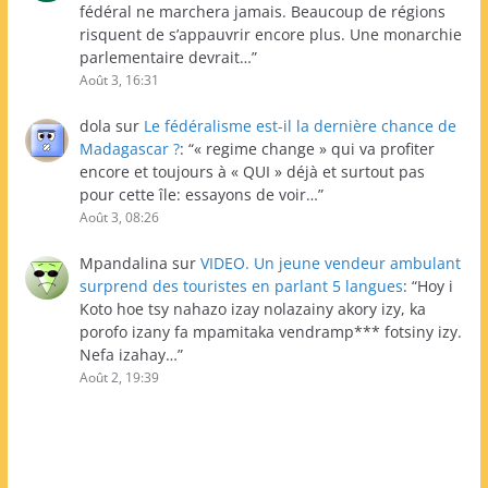
fédéral ne marchera jamais. Beaucoup de régions
risquent de s’appauvrir encore plus. Une monarchie
parlementaire devrait…
”
Août 3, 16:31
dola
sur
Le fédéralisme est-il la dernière chance de
Madagascar ?
: “
« regime change » qui va profiter
encore et toujours à « QUI » déjà et surtout pas
pour cette île: essayons de voir…
”
Août 3, 08:26
Mpandalina
sur
VIDEO. Un jeune vendeur ambulant
surprend des touristes en parlant 5 langues
: “
Hoy i
Koto hoe tsy nahazo izay nolazainy akory izy, ka
porofo izany fa mpamitaka vendramp*** fotsiny izy.
Nefa izahay…
”
Août 2, 19:39