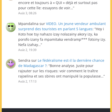
encore et toujours à « QUI » déjà et surtout pas
pour cette île: essayons de voir…
”
Août 3, 08:26
Mpandalina
sur
VIDEO. Un jeune vendeur ambulant
surprend des touristes en parlant 5 langues
: “
Hoy i
Koto hoe tsy nahazo izay nolazainy akory izy, ka
porofo izany fa mpamitaka vendramp*** fotsiny izy.
Nefa izahay…
”
Août 2, 19:39
Sendra
sur
Le fédéralisme est-il la dernière chance
de Madagascar ?
: “
Bonne analyse. Juste pour
rajouter sur les risques: voir comment le traître
rajoelina et ses sbires ont manipulé la populasse…
”
Août 2, 17:13