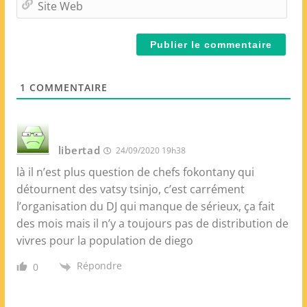
a
i
i
t
l
e
*
W
e
1
COMMENTAIRE
b
libertad
24/09/2020 19h38
là il n’est plus question de chefs fokontany qui
détournent des vatsy tsinjo, c’est carrément
l’organisation du DJ qui manque de sérieux, ça fait
des mois mais il n’y a toujours pas de distribution de
vivres pour la population de diego
Répondre
0