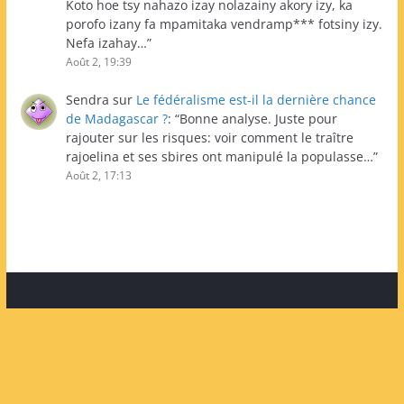
Koto hoe tsy nahazo izay nolazainy akory izy, ka
porofo izany fa mpamitaka vendramp*** fotsiny izy.
Nefa izahay…
”
Août 2, 19:39
Sendra
sur
Le fédéralisme est-il la dernière chance
de Madagascar ?
: “
Bonne analyse. Juste pour
rajouter sur les risques: voir comment le traître
rajoelina et ses sbires ont manipulé la populasse…
”
Août 2, 17:13