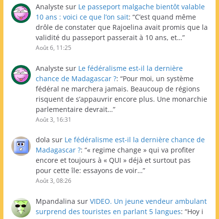
Analyste
sur
Le passeport malgache bientôt valable
10 ans : voici ce que l’on sait
: “
C’est quand même
drôle de constater que Rajoelina avait promis que la
validité du passeport passerait à 10 ans, et…
”
Août 6, 11:25
Analyste
sur
Le fédéralisme est-il la dernière
chance de Madagascar ?
: “
Pour moi, un système
fédéral ne marchera jamais. Beaucoup de régions
risquent de s’appauvrir encore plus. Une monarchie
parlementaire devrait…
”
Août 3, 16:31
dola
sur
Le fédéralisme est-il la dernière chance de
Madagascar ?
: “
« regime change » qui va profiter
encore et toujours à « QUI » déjà et surtout pas
pour cette île: essayons de voir…
”
Août 3, 08:26
Mpandalina
sur
VIDEO. Un jeune vendeur ambulant
surprend des touristes en parlant 5 langues
: “
Hoy i