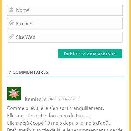
N
o
m
E
*
-
m
S
a
i
i
t
l
e
*
W
e
7
COMMENTAIRES
b
Kamisy
10/05/2024 22h06
Comme prévu, elle s’en sort tranquillement.
Elle sera de sortie dans peu de temps.
Elle a déjà écopé 10 mois depuis le mois d’août.
Bref une fois sortie de là, elle recommencera une vie