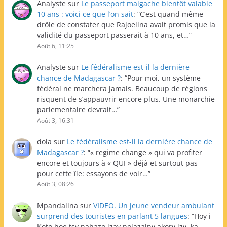
Analyste
sur
Le passeport malgache bientôt valable
10 ans : voici ce que l’on sait
: “
C’est quand même
drôle de constater que Rajoelina avait promis que la
validité du passeport passerait à 10 ans, et…
”
Août 6, 11:25
Analyste
sur
Le fédéralisme est-il la dernière
chance de Madagascar ?
: “
Pour moi, un système
fédéral ne marchera jamais. Beaucoup de régions
risquent de s’appauvrir encore plus. Une monarchie
parlementaire devrait…
”
Août 3, 16:31
dola
sur
Le fédéralisme est-il la dernière chance de
Madagascar ?
: “
« regime change » qui va profiter
encore et toujours à « QUI » déjà et surtout pas
pour cette île: essayons de voir…
”
Août 3, 08:26
Mpandalina
sur
VIDEO. Un jeune vendeur ambulant
surprend des touristes en parlant 5 langues
: “
Hoy i
Koto hoe tsy nahazo izay nolazainy akory izy, ka