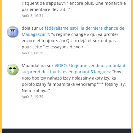
risquent de s’appauvrir encore plus. Une monarchie
parlementaire devrait…
”
Août 3, 16:31
dola
sur
Le fédéralisme est-il la dernière chance de
Madagascar ?
: “
« regime change » qui va profiter
encore et toujours à « QUI » déjà et surtout pas
pour cette île: essayons de voir…
”
Août 3, 08:26
Mpandalina
sur
VIDEO. Un jeune vendeur ambulant
surprend des touristes en parlant 5 langues
: “
Hoy i
Koto hoe tsy nahazo izay nolazainy akory izy, ka
porofo izany fa mpamitaka vendramp*** fotsiny izy.
Nefa izahay…
”
Août 2, 19:39