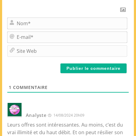
N
o
m
E
*
-
m
S
a
i
i
t
l
e
*
W
e
1
COMMENTAIRE
b
Analyste
14/08/2024 20h09
Leurs offres sont intéressantes. Au moins, c’est du
vrai illimité et du haut débit. Et on peut résilier son