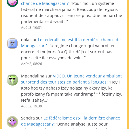
chance de Madagascar ?
: “
Pour moi, un système
fédéral ne marchera jamais. Beaucoup de régions
risquent de s’appauvrir encore plus. Une monarchie
parlementaire devrait…
”
Août 3, 16:31
dola
sur
Le fédéralisme est-il la dernière chance de
Madagascar ?
: “
« regime change » qui va profiter
encore et toujours à « QUI » déjà et surtout pas
pour cette île: essayons de voir…
”
Août 3, 08:26
Mpandalina
sur
VIDEO. Un jeune vendeur ambulant
surprend des touristes en parlant 5 langues
: “
Hoy i
Koto hoe tsy nahazo izay nolazainy akory izy, ka
porofo izany fa mpamitaka vendramp*** fotsiny izy.
Nefa izahay…
”
Août 2, 19:39
Sendra
sur
Le fédéralisme est-il la dernière chance
de Madagascar ?
: “
Bonne analyse. Juste pour