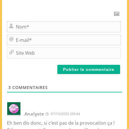
N
o
m
E
*
-
m
S
a
i
i
t
l
e
*
W
e
3
COMMENTAIRES
b
Analyste
07/10/2025 20h34
Eh ben dis donc, si c’est pas de la provocation ça !