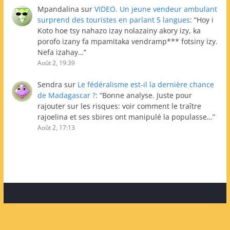
Mpandalina
sur
VIDEO. Un jeune vendeur ambulant
surprend des touristes en parlant 5 langues
: “
Hoy i
Koto hoe tsy nahazo izay nolazainy akory izy, ka
porofo izany fa mpamitaka vendramp*** fotsiny izy.
Nefa izahay…
”
Août 2, 19:39
Sendra
sur
Le fédéralisme est-il la dernière chance
de Madagascar ?
: “
Bonne analyse. Juste pour
rajouter sur les risques: voir comment le traître
rajoelina et ses sbires ont manipulé la populasse…
”
Août 2, 17:13