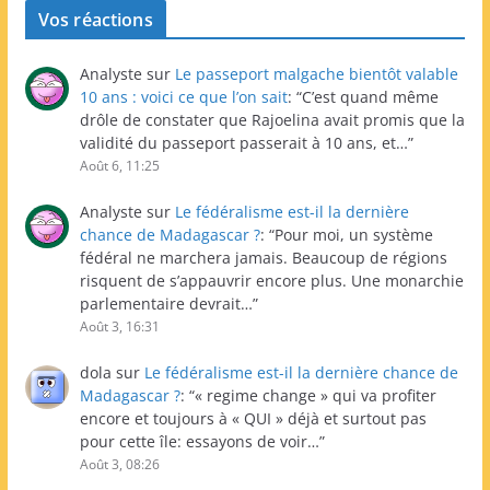
Vos réactions
Analyste
sur
Le passeport malgache bientôt valable
10 ans : voici ce que l’on sait
: “
C’est quand même
drôle de constater que Rajoelina avait promis que la
validité du passeport passerait à 10 ans, et…
”
Août 6, 11:25
Analyste
sur
Le fédéralisme est-il la dernière
chance de Madagascar ?
: “
Pour moi, un système
fédéral ne marchera jamais. Beaucoup de régions
risquent de s’appauvrir encore plus. Une monarchie
parlementaire devrait…
”
Août 3, 16:31
dola
sur
Le fédéralisme est-il la dernière chance de
Madagascar ?
: “
« regime change » qui va profiter
encore et toujours à « QUI » déjà et surtout pas
pour cette île: essayons de voir…
”
Août 3, 08:26