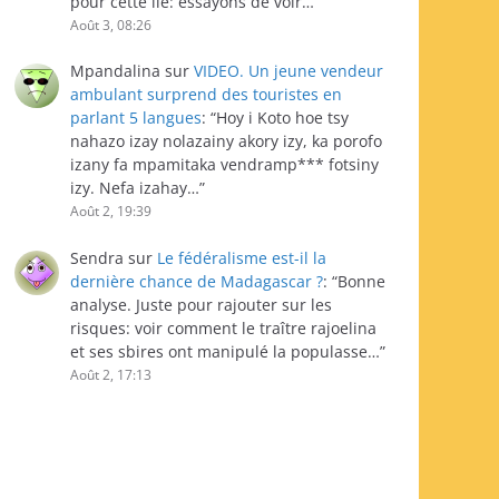
pour cette île: essayons de voir…
”
Août 3, 08:26
Mpandalina
sur
VIDEO. Un jeune vendeur
ambulant surprend des touristes en
parlant 5 langues
: “
Hoy i Koto hoe tsy
nahazo izay nolazainy akory izy, ka porofo
izany fa mpamitaka vendramp*** fotsiny
izy. Nefa izahay…
”
Août 2, 19:39
Sendra
sur
Le fédéralisme est-il la
dernière chance de Madagascar ?
: “
Bonne
analyse. Juste pour rajouter sur les
risques: voir comment le traître rajoelina
et ses sbires ont manipulé la populasse…
”
Août 2, 17:13