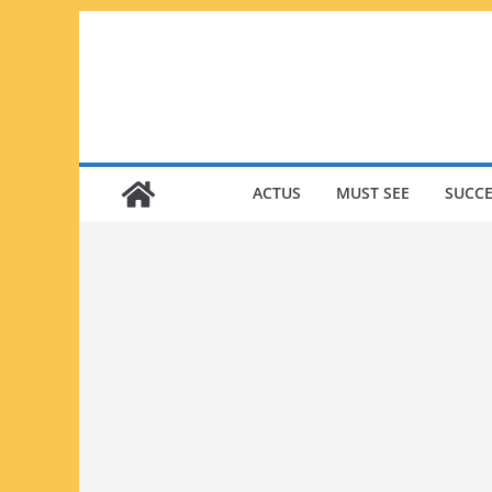
Passer
au
contenu
ACTUS
MUST SEE
SUCCE