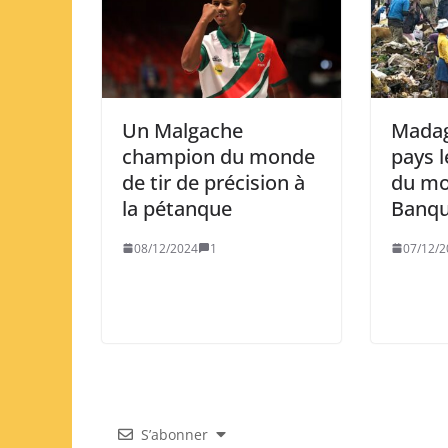
Un Malgache
Madag
champion du monde
pays l
de tir de précision à
du mo
la pétanque
Banqu
08/12/2024
1
07/12/2
S’abonner