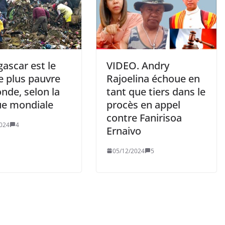
ascar est le
VIDEO. Andry
e plus pauvre
Rajoelina échoue en
nde, selon la
tant que tiers dans le
e mondiale
procès en appel
contre Fanirisoa
024
4
Ernaivo
05/12/2024
5