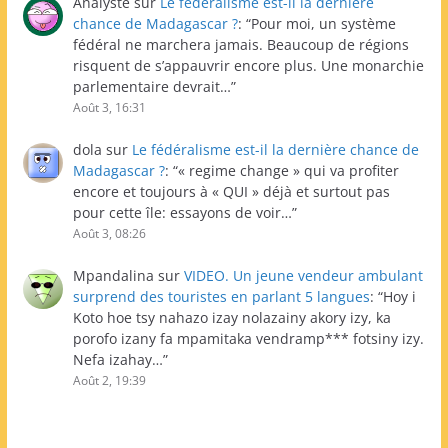
Analyste
sur
Le fédéralisme est-il la dernière
chance de Madagascar ?
: “
Pour moi, un système
fédéral ne marchera jamais. Beaucoup de régions
risquent de s’appauvrir encore plus. Une monarchie
parlementaire devrait…
”
Août 3, 16:31
dola
sur
Le fédéralisme est-il la dernière chance de
Madagascar ?
: “
« regime change » qui va profiter
encore et toujours à « QUI » déjà et surtout pas
pour cette île: essayons de voir…
”
Août 3, 08:26
Mpandalina
sur
VIDEO. Un jeune vendeur ambulant
surprend des touristes en parlant 5 langues
: “
Hoy i
Koto hoe tsy nahazo izay nolazainy akory izy, ka
porofo izany fa mpamitaka vendramp*** fotsiny izy.
Nefa izahay…
”
Août 2, 19:39