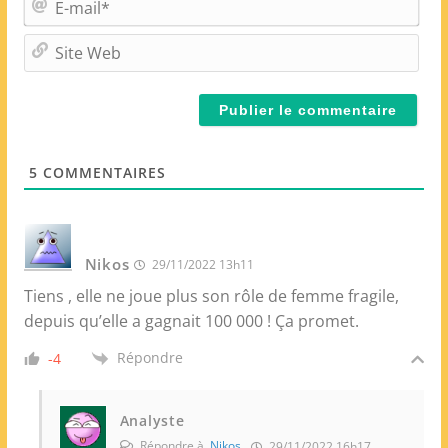
*
-
m
S
a
i
i
t
l
e
*
W
e
5
COMMENTAIRES
b
Nikos
29/11/2022 13h11
Tiens , elle ne joue plus son rôle de femme fragile,
depuis qu’elle a gagnait 100 000 ! Ça promet.
Répondre
-4
Analyste
Répondre à
Nikos
29/11/2022 16h17