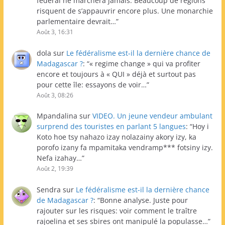
fédéral ne marchera jamais. Beaucoup de régions
risquent de s’appauvrir encore plus. Une monarchie
parlementaire devrait…
”
Août 3, 16:31
dola
sur
Le fédéralisme est-il la dernière chance de
Madagascar ?
: “
« regime change » qui va profiter
encore et toujours à « QUI » déjà et surtout pas
pour cette île: essayons de voir…
”
Août 3, 08:26
Mpandalina
sur
VIDEO. Un jeune vendeur ambulant
surprend des touristes en parlant 5 langues
: “
Hoy i
Koto hoe tsy nahazo izay nolazainy akory izy, ka
porofo izany fa mpamitaka vendramp*** fotsiny izy.
Nefa izahay…
”
Août 2, 19:39
Sendra
sur
Le fédéralisme est-il la dernière chance
de Madagascar ?
: “
Bonne analyse. Juste pour
rajouter sur les risques: voir comment le traître
rajoelina et ses sbires ont manipulé la populasse…
”