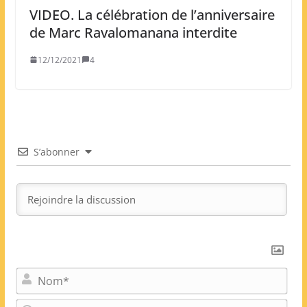
VIDEO. La célébration de l’anniversaire
de Marc Ravalomanana interdite
12/12/2021
4
S’abonner
N
o
m
E