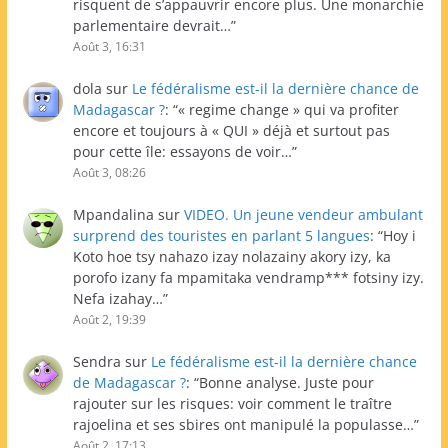
risquent de s’appauvrir encore plus. Une monarchie
parlementaire devrait…
”
Août 3, 16:31
dola
sur
Le fédéralisme est-il la dernière chance de
Madagascar ?
: “
« regime change » qui va profiter
encore et toujours à « QUI » déjà et surtout pas
pour cette île: essayons de voir…
”
Août 3, 08:26
Mpandalina
sur
VIDEO. Un jeune vendeur ambulant
surprend des touristes en parlant 5 langues
: “
Hoy i
Koto hoe tsy nahazo izay nolazainy akory izy, ka
porofo izany fa mpamitaka vendramp*** fotsiny izy.
Nefa izahay…
”
Août 2, 19:39
Sendra
sur
Le fédéralisme est-il la dernière chance
de Madagascar ?
: “
Bonne analyse. Juste pour
rajouter sur les risques: voir comment le traître
rajoelina et ses sbires ont manipulé la populasse…
”
Août 2, 17:13