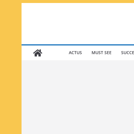
Passer
au
contenu
ACTUS
MUST SEE
SUCCE