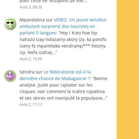
pour cette île: essayons de voir…
”
Août 3, 08:26
Mpandalina
sur
VIDEO. Un jeune vendeur
ambulant surprend des touristes en
parlant 5 langues
: “
Hoy i Koto hoe tsy
nahazo izay nolazainy akory izy, ka porofo
izany fa mpamitaka vendramp*** fotsiny
izy. Nefa izahay…
”
Août 2, 19:39
Sendra
sur
Le fédéralisme est-il la
dernière chance de Madagascar ?
: “
Bonne
analyse. Juste pour rajouter sur les
risques: voir comment le traître rajoelina
et ses sbires ont manipulé la populasse…
”
Août 2, 17:13