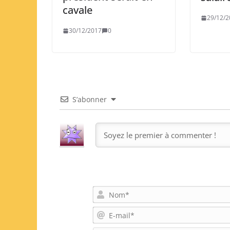
cavale
29/12/2
30/12/2017
0
S’abonner