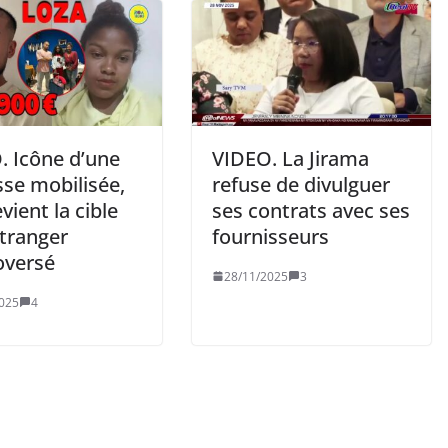
. Icône d’une
VIDEO. La Jirama
sse mobilisée,
refuse de divulguer
evient la cible
ses contrats avec ses
étranger
fournisseurs
oversé
28/11/2025
3
025
4