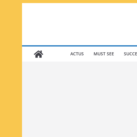
Passer
au
contenu
ACTUS
MUST SEE
SUCCE