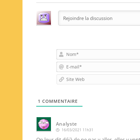
1
COMMENTAIRE
Analyste
16/03/2021 11h31
On leur dit déjà de ne pas y aller, elles 