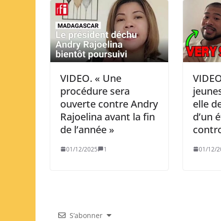
VIDEO. « Une
VIDEO
procédure sera
jeune
ouverte contre Andry
elle d
Rajoelina avant la fin
d’un 
de l’année »
contr
01/12/2025
1
01/12/2
S’abonner