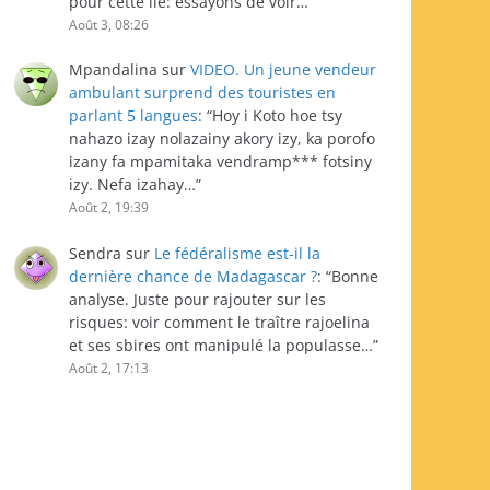
pour cette île: essayons de voir…
”
Août 3, 08:26
Mpandalina
sur
VIDEO. Un jeune vendeur
ambulant surprend des touristes en
parlant 5 langues
: “
Hoy i Koto hoe tsy
nahazo izay nolazainy akory izy, ka porofo
izany fa mpamitaka vendramp*** fotsiny
izy. Nefa izahay…
”
Août 2, 19:39
Sendra
sur
Le fédéralisme est-il la
dernière chance de Madagascar ?
: “
Bonne
analyse. Juste pour rajouter sur les
risques: voir comment le traître rajoelina
et ses sbires ont manipulé la populasse…
”
Août 2, 17:13