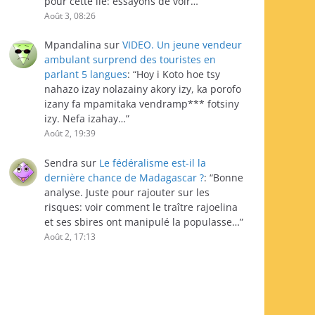
pour cette île: essayons de voir…
”
Août 3, 08:26
Mpandalina
sur
VIDEO. Un jeune vendeur
ambulant surprend des touristes en
parlant 5 langues
: “
Hoy i Koto hoe tsy
nahazo izay nolazainy akory izy, ka porofo
izany fa mpamitaka vendramp*** fotsiny
izy. Nefa izahay…
”
Août 2, 19:39
Sendra
sur
Le fédéralisme est-il la
dernière chance de Madagascar ?
: “
Bonne
analyse. Juste pour rajouter sur les
risques: voir comment le traître rajoelina
et ses sbires ont manipulé la populasse…
”
Août 2, 17:13