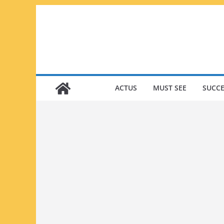
Passer
au
contenu
ACTUS
MUST SEE
SUCCE