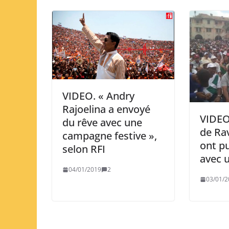
VIDEO. « Andry
Rajoelina a envoyé
VIDEO
du rêve avec une
de Ra
campagne festive »,
ont p
selon RFI
avec 
04/01/2019
2
03/01/2