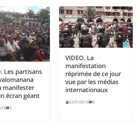
VIDEO. La
manifestation
. Les partisans
réprimée de ce jour
valomanana
vue par les médias
u manifester
internationaux
un écran géant
02/01/2019
0
019
1