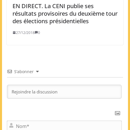
EN DIRECT. La CENI publie ses
résultats provisoires du deuxième tour
des élections présidentielles
27/12/2018
0
S’abonner
N
o