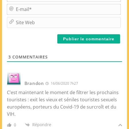
m
E
*
-
m
S
a
i
i
t
l
e
*
W
e
3
COMMENTAIRES
b
Brandon
16/06/2020 7h27
C’est maintenant le moment de filtrer les prochains
touristes : exit les vieux et séniles touristes sexuels
européens, porteurs du Covid-19 de surcroît et du
VIH.
Répondre
0