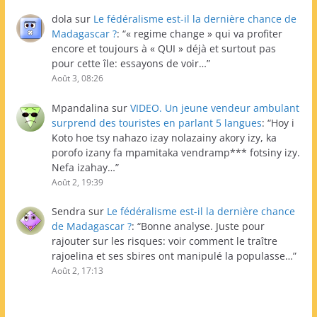
dola
sur
Le fédéralisme est-il la dernière chance de
Madagascar ?
: “
« regime change » qui va profiter
encore et toujours à « QUI » déjà et surtout pas
pour cette île: essayons de voir…
”
Août 3, 08:26
Mpandalina
sur
VIDEO. Un jeune vendeur ambulant
surprend des touristes en parlant 5 langues
: “
Hoy i
Koto hoe tsy nahazo izay nolazainy akory izy, ka
porofo izany fa mpamitaka vendramp*** fotsiny izy.
Nefa izahay…
”
Août 2, 19:39
Sendra
sur
Le fédéralisme est-il la dernière chance
de Madagascar ?
: “
Bonne analyse. Juste pour
rajouter sur les risques: voir comment le traître
rajoelina et ses sbires ont manipulé la populasse…
”
Août 2, 17:13