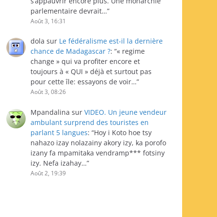
s’appauvrir encore plus. Une monarchie
parlementaire devrait…
”
Août 3, 16:31
dola
sur
Le fédéralisme est-il la dernière
chance de Madagascar ?
: “
« regime
change » qui va profiter encore et
toujours à « QUI » déjà et surtout pas
pour cette île: essayons de voir…
”
Août 3, 08:26
Mpandalina
sur
VIDEO. Un jeune vendeur
ambulant surprend des touristes en
parlant 5 langues
: “
Hoy i Koto hoe tsy
nahazo izay nolazainy akory izy, ka porofo
izany fa mpamitaka vendramp*** fotsiny
izy. Nefa izahay…
”
Août 2, 19:39