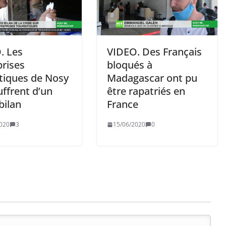
. Les
VIDEO. Des Français
prises
bloqués à
stiques de Nosy
Madagascar ont pu
ffrent d’un
être rapatriés en
bilan
France
020
3
15/06/2020
0