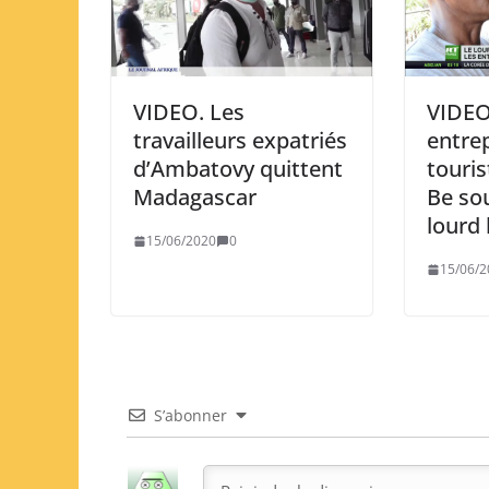
VIDEO
VIDEO. Les
entre
travailleurs expatriés
touri
d’Ambatovy quittent
Be sou
Madagascar
lourd 
15/06/2020
0
15/06/2
S’abonner