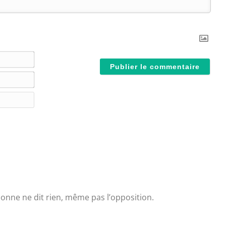
N
o
E
m
-
*
S
m
i
a
t
i
e
l
W
*
e
b
sonne ne dit rien, même pas l’opposition.