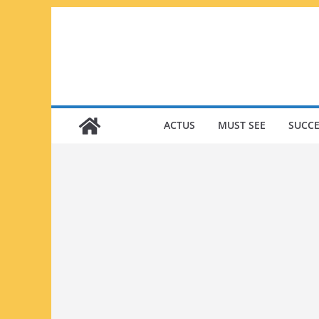
Passer
au
contenu
ACTUS
MUST SEE
SUCCE