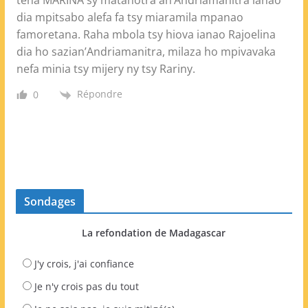
tena MARINA sy matahotra an’Andriamanitra ianao
dia mpitsabo alefa fa tsy miaramila mpanao
famoretana. Raha mbola tsy hiova ianao Rajoelina
dia ho sazian’Andriamanitra, milaza ho mpivavaka
nefa minia tsy mijery ny tsy Rariny.
Répondre
0
Sondages
La refondation de Madagascar
J'y crois, j'ai confiance
Je n'y crois pas du tout