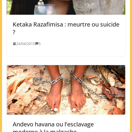
Ketaka Razafimisa : meurtre ou suicide
?
24/04/2015
5
Andevo havana ou l’esclavage
moderne à la malgache