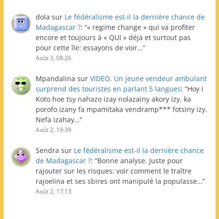
dola
sur
Le fédéralisme est-il la dernière chance de
Madagascar ?
: “
« regime change » qui va profiter
encore et toujours à « QUI » déjà et surtout pas
pour cette île: essayons de voir…
”
Août 3, 08:26
Mpandalina
sur
VIDEO. Un jeune vendeur ambulant
surprend des touristes en parlant 5 langues
: “
Hoy i
Koto hoe tsy nahazo izay nolazainy akory izy, ka
porofo izany fa mpamitaka vendramp*** fotsiny izy.
Nefa izahay…
”
Août 2, 19:39
Sendra
sur
Le fédéralisme est-il la dernière chance
de Madagascar ?
: “
Bonne analyse. Juste pour
rajouter sur les risques: voir comment le traître
rajoelina et ses sbires ont manipulé la populasse…
”
Août 2, 17:13