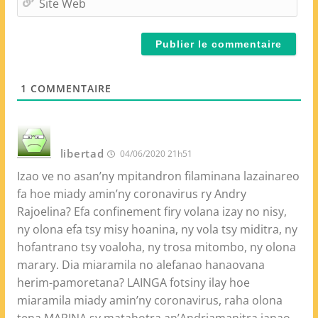
a
i
i
t
l
e
*
W
e
1
COMMENTAIRE
b
libertad
04/06/2020 21h51
Izao ve no asan’ny mpitandron filaminana lazainareo
fa hoe miady amin’ny coronavirus ry Andry
Rajoelina? Efa confinement firy volana izay no nisy,
ny olona efa tsy misy hoanina, ny vola tsy miditra, ny
hofantrano tsy voaloha, ny trosa mitombo, ny olona
marary. Dia miaramila no alefanao hanaovana
herim-pamoretana? LAINGA fotsiny ilay hoe
miaramila miady amin’ny coronavirus, raha olona