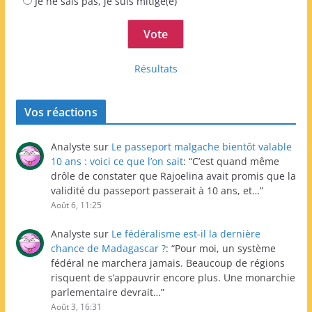
Je ne sais pas, je suis mitigé(e)
Résultats
Vos réactions
Analyste
sur
Le passeport malgache bientôt valable
10 ans : voici ce que l’on sait
: “
C’est quand même
drôle de constater que Rajoelina avait promis que la
validité du passeport passerait à 10 ans, et…
”
Août 6, 11:25
Analyste
sur
Le fédéralisme est-il la dernière
chance de Madagascar ?
: “
Pour moi, un système
fédéral ne marchera jamais. Beaucoup de régions
risquent de s’appauvrir encore plus. Une monarchie
parlementaire devrait…
”
Août 3, 16:31