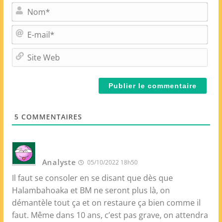
N
o
m
E
*
-
m
S
a
i
i
t
l
e
*
W
e
5
COMMENTAIRES
b
Analyste
05/10/2022 18h50
Il faut se consoler en se disant que dès que
Halambahoaka et BM ne seront plus là, on
démantèle tout ça et on restaure ça bien comme il
faut. Même dans 10 ans, c’est pas grave, on attendra