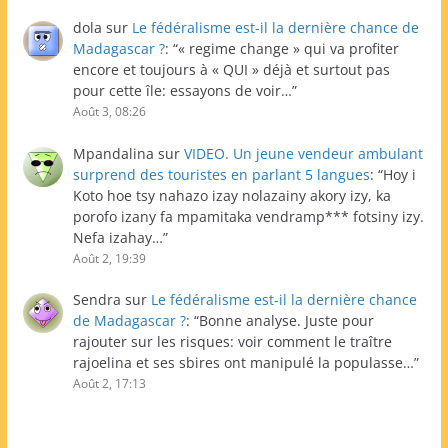
dola
sur
Le fédéralisme est-il la dernière chance de
Madagascar ?
: “
« regime change » qui va profiter
encore et toujours à « QUI » déjà et surtout pas
pour cette île: essayons de voir…
”
Août 3, 08:26
Mpandalina
sur
VIDEO. Un jeune vendeur ambulant
surprend des touristes en parlant 5 langues
: “
Hoy i
Koto hoe tsy nahazo izay nolazainy akory izy, ka
porofo izany fa mpamitaka vendramp*** fotsiny izy.
Nefa izahay…
”
Août 2, 19:39
Sendra
sur
Le fédéralisme est-il la dernière chance
de Madagascar ?
: “
Bonne analyse. Juste pour
rajouter sur les risques: voir comment le traître
rajoelina et ses sbires ont manipulé la populasse…
”
Août 2, 17:13