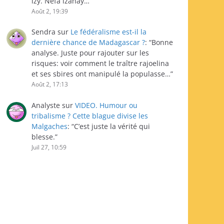
izy. Nefa izahay…
”
Août 2, 19:39
Sendra
sur
Le fédéralisme est-il la
dernière chance de Madagascar ?
: “
Bonne
analyse. Juste pour rajouter sur les
risques: voir comment le traître rajoelina
et ses sbires ont manipulé la populasse…
”
Août 2, 17:13
Analyste
sur
VIDEO. Humour ou
tribalisme ? Cette blague divise les
Malgaches
: “
C’est juste la vérité qui
blesse.
”
Juil 27, 10:59