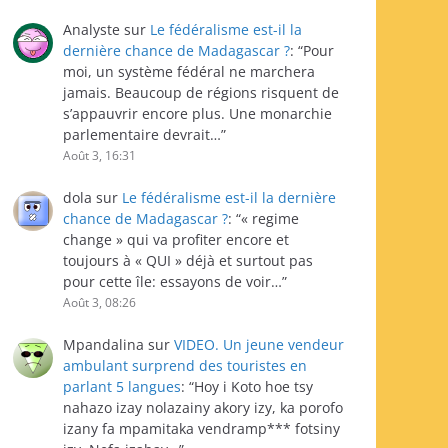
Analyste
sur
Le fédéralisme est-il la
dernière chance de Madagascar ?
: “
Pour
moi, un système fédéral ne marchera
jamais. Beaucoup de régions risquent de
s’appauvrir encore plus. Une monarchie
parlementaire devrait…
”
Août 3, 16:31
dola
sur
Le fédéralisme est-il la dernière
chance de Madagascar ?
: “
« regime
change » qui va profiter encore et
toujours à « QUI » déjà et surtout pas
pour cette île: essayons de voir…
”
Août 3, 08:26
Mpandalina
sur
VIDEO. Un jeune vendeur
ambulant surprend des touristes en
parlant 5 langues
: “
Hoy i Koto hoe tsy
nahazo izay nolazainy akory izy, ka porofo
izany fa mpamitaka vendramp*** fotsiny