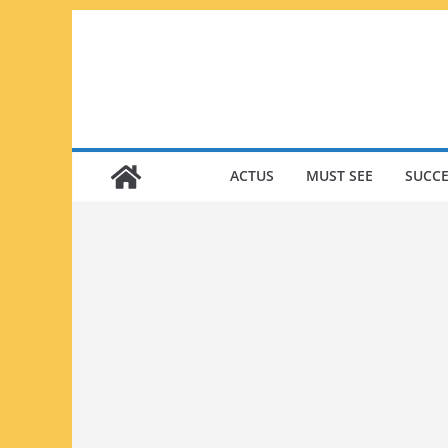
Passer
au
contenu
ACTUS
MUST SEE
SUCCE