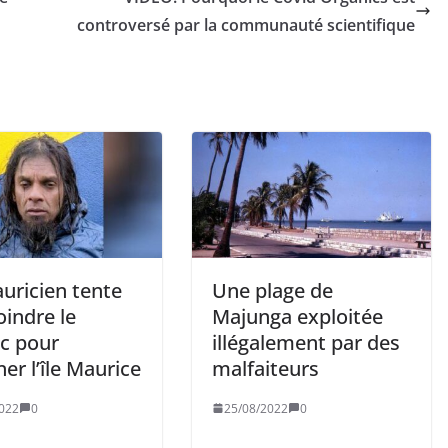
controversé par la communauté scientifique
uricien tente
Une plage de
oindre le
Majunga exploitée
c pour
illégalement par des
er l’île Maurice
malfaiteurs
022
0
25/08/2022
0