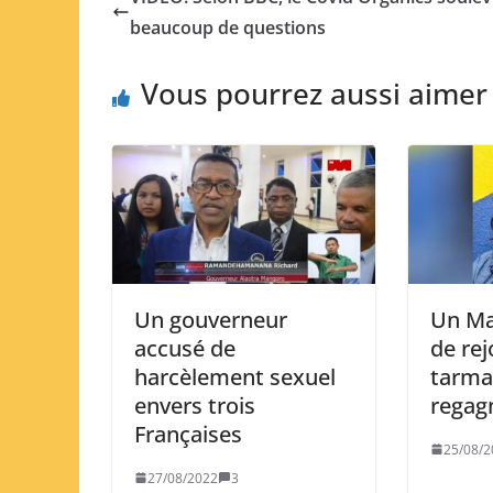
beaucoup de questions
Vous pourrez aussi aimer
Un gouverneur
Un Ma
accusé de
de rej
harcèlement sexuel
tarma
envers trois
regagn
Françaises
25/08/2
27/08/2022
3