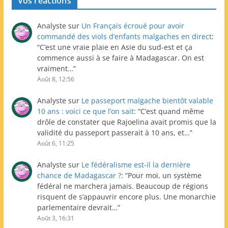
Vos réactions
Analyste
sur
Un Français écroué pour avoir
commandé des viols d’enfants malgaches en direct
:
“
C’est une vraie plaie en Asie du sud-est et ça
commence aussi à se faire à Madagascar. On est
vraiment…
”
Août 8, 12:56
Analyste
sur
Le passeport malgache bientôt valable
10 ans : voici ce que l’on sait
: “
C’est quand même
drôle de constater que Rajoelina avait promis que la
validité du passeport passerait à 10 ans, et…
”
Août 6, 11:25
Analyste
sur
Le fédéralisme est-il la dernière
chance de Madagascar ?
: “
Pour moi, un système
fédéral ne marchera jamais. Beaucoup de régions
risquent de s’appauvrir encore plus. Une monarchie
parlementaire devrait…
”
Août 3, 16:31