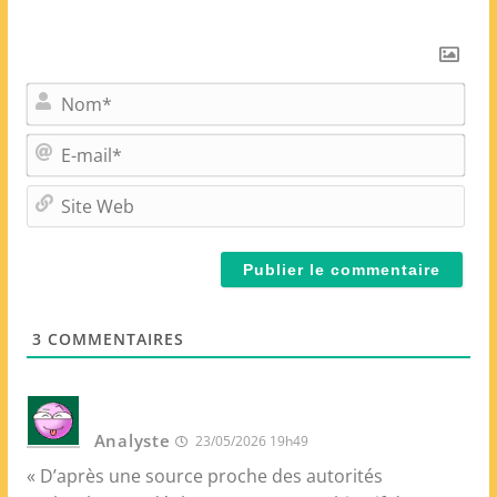
N
o
m
E
*
-
m
S
a
i
i
t
l
e
*
W
e
3
COMMENTAIRES
b
Analyste
23/05/2026 19h49
« D’après une source proche des autorités