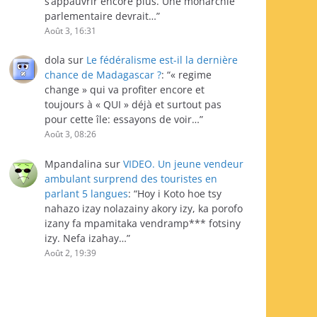
s’appauvrir encore plus. Une monarchie
parlementaire devrait…
”
Août 3, 16:31
dola
sur
Le fédéralisme est-il la dernière
chance de Madagascar ?
: “
« regime
change » qui va profiter encore et
toujours à « QUI » déjà et surtout pas
pour cette île: essayons de voir…
”
Août 3, 08:26
Mpandalina
sur
VIDEO. Un jeune vendeur
ambulant surprend des touristes en
parlant 5 langues
: “
Hoy i Koto hoe tsy
nahazo izay nolazainy akory izy, ka porofo
izany fa mpamitaka vendramp*** fotsiny
izy. Nefa izahay…
”
Août 2, 19:39