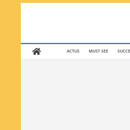
Passer
au
contenu
ACTUS
MUST SEE
SUCCE