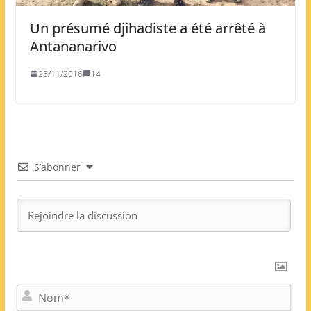
Un présumé djihadiste a été arrêté à
Antananarivo
25/11/2016
14
S’abonner
N
o