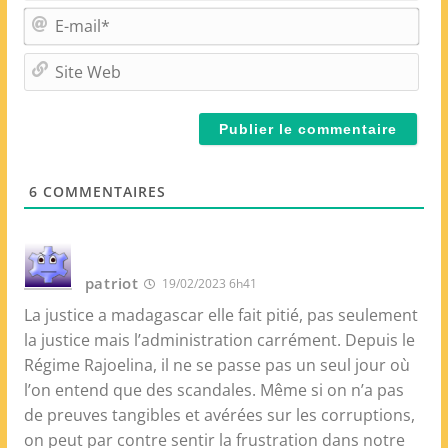
m
E
*
-
m
S
a
i
i
t
l
e
*
W
e
6
COMMENTAIRES
b
patriot
19/02/2023 6h41
La justice a madagascar elle fait pitié, pas seulement
la justice mais l’administration carrément. Depuis le
Régime Rajoelina, il ne se passe pas un seul jour où
l’on entend que des scandales. Même si on n’a pas
de preuves tangibles et avérées sur les corruptions,
on peut par contre sentir la frustration dans notre