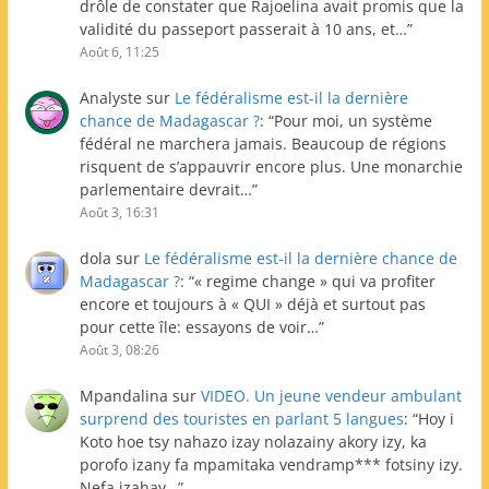
drôle de constater que Rajoelina avait promis que la
validité du passeport passerait à 10 ans, et…
”
Août 6, 11:25
Analyste
sur
Le fédéralisme est-il la dernière
chance de Madagascar ?
: “
Pour moi, un système
fédéral ne marchera jamais. Beaucoup de régions
risquent de s’appauvrir encore plus. Une monarchie
parlementaire devrait…
”
Août 3, 16:31
dola
sur
Le fédéralisme est-il la dernière chance de
Madagascar ?
: “
« regime change » qui va profiter
encore et toujours à « QUI » déjà et surtout pas
pour cette île: essayons de voir…
”
Août 3, 08:26
Mpandalina
sur
VIDEO. Un jeune vendeur ambulant
surprend des touristes en parlant 5 langues
: “
Hoy i
Koto hoe tsy nahazo izay nolazainy akory izy, ka
porofo izany fa mpamitaka vendramp*** fotsiny izy.
Nefa izahay…
”