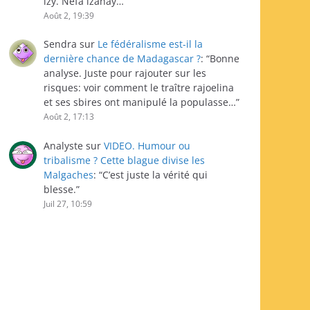
izy. Nefa izahay…
”
Août 2, 19:39
Sendra
sur
Le fédéralisme est-il la
dernière chance de Madagascar ?
: “
Bonne
analyse. Juste pour rajouter sur les
risques: voir comment le traître rajoelina
et ses sbires ont manipulé la populasse…
”
Août 2, 17:13
Analyste
sur
VIDEO. Humour ou
tribalisme ? Cette blague divise les
Malgaches
: “
C’est juste la vérité qui
blesse.
”
Juil 27, 10:59