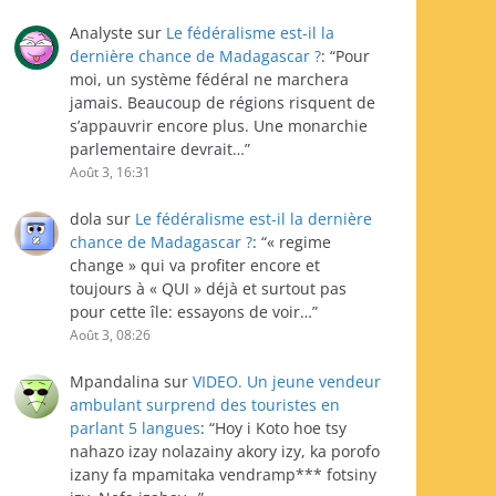
Analyste
sur
Le fédéralisme est-il la
dernière chance de Madagascar ?
: “
Pour
moi, un système fédéral ne marchera
jamais. Beaucoup de régions risquent de
s’appauvrir encore plus. Une monarchie
parlementaire devrait…
”
Août 3, 16:31
dola
sur
Le fédéralisme est-il la dernière
chance de Madagascar ?
: “
« regime
change » qui va profiter encore et
toujours à « QUI » déjà et surtout pas
pour cette île: essayons de voir…
”
Août 3, 08:26
Mpandalina
sur
VIDEO. Un jeune vendeur
ambulant surprend des touristes en
parlant 5 langues
: “
Hoy i Koto hoe tsy
nahazo izay nolazainy akory izy, ka porofo
izany fa mpamitaka vendramp*** fotsiny