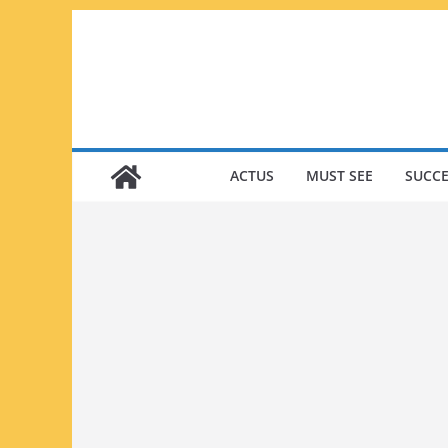
Passer
au
contenu
ACTUS
MUST SEE
SUCCE