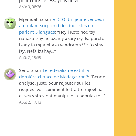
pour cette île: essayons de voir…
”
Août 3, 08:26
Mpandalina
sur
VIDEO. Un jeune vendeur
ambulant surprend des touristes en
parlant 5 langues
: “
Hoy i Koto hoe tsy
nahazo izay nolazainy akory izy, ka porofo
izany fa mpamitaka vendramp*** fotsiny
izy. Nefa izahay…
”
Août 2, 19:39
Sendra
sur
Le fédéralisme est-il la
dernière chance de Madagascar ?
: “
Bonne
analyse. Juste pour rajouter sur les
risques: voir comment le traître rajoelina
et ses sbires ont manipulé la populasse…
”
Août 2, 17:13