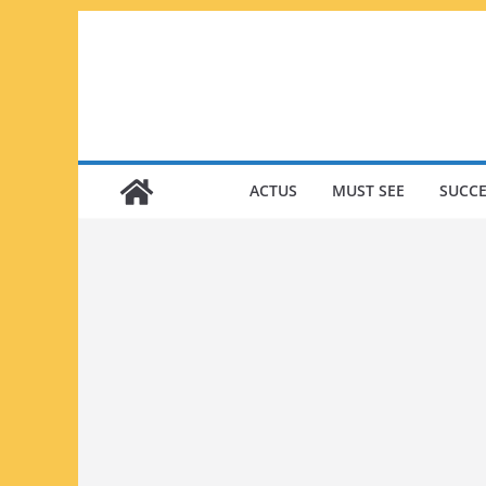
Passer
au
contenu
ACTUS
MUST SEE
SUCCE