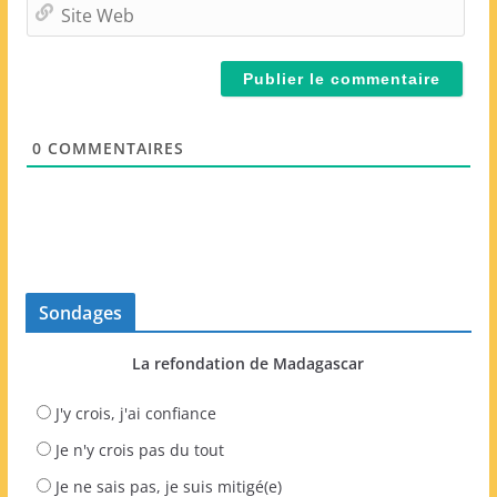
m
S
a
i
i
t
l
e
*
W
e
0
COMMENTAIRES
b
Sondages
La refondation de Madagascar
J'y crois, j'ai confiance
Je n'y crois pas du tout
Je ne sais pas, je suis mitigé(e)