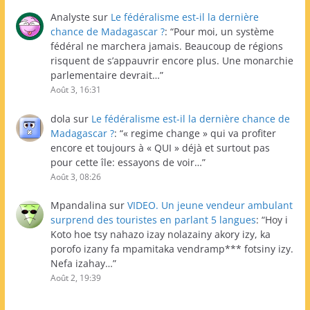
Analyste
sur
Le fédéralisme est-il la dernière
chance de Madagascar ?
: “
Pour moi, un système
fédéral ne marchera jamais. Beaucoup de régions
risquent de s’appauvrir encore plus. Une monarchie
parlementaire devrait…
”
Août 3, 16:31
dola
sur
Le fédéralisme est-il la dernière chance de
Madagascar ?
: “
« regime change » qui va profiter
encore et toujours à « QUI » déjà et surtout pas
pour cette île: essayons de voir…
”
Août 3, 08:26
Mpandalina
sur
VIDEO. Un jeune vendeur ambulant
surprend des touristes en parlant 5 langues
: “
Hoy i
Koto hoe tsy nahazo izay nolazainy akory izy, ka
porofo izany fa mpamitaka vendramp*** fotsiny izy.
Nefa izahay…
”
Août 2, 19:39