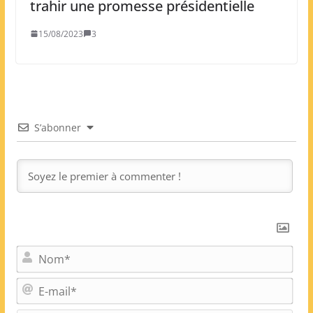
trahir une promesse présidentielle
15/08/2023
3
S’abonner
N
o
m
E
*
-