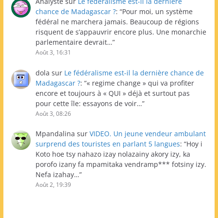
Analyste
sur
Le fédéralisme est-il la dernière
chance de Madagascar ?
: “
Pour moi, un système
fédéral ne marchera jamais. Beaucoup de régions
risquent de s’appauvrir encore plus. Une monarchie
parlementaire devrait…
”
Août 3, 16:31
dola
sur
Le fédéralisme est-il la dernière chance de
Madagascar ?
: “
« regime change » qui va profiter
encore et toujours à « QUI » déjà et surtout pas
pour cette île: essayons de voir…
”
Août 3, 08:26
Mpandalina
sur
VIDEO. Un jeune vendeur ambulant
surprend des touristes en parlant 5 langues
: “
Hoy i
Koto hoe tsy nahazo izay nolazainy akory izy, ka
porofo izany fa mpamitaka vendramp*** fotsiny izy.
Nefa izahay…
”
Août 2, 19:39