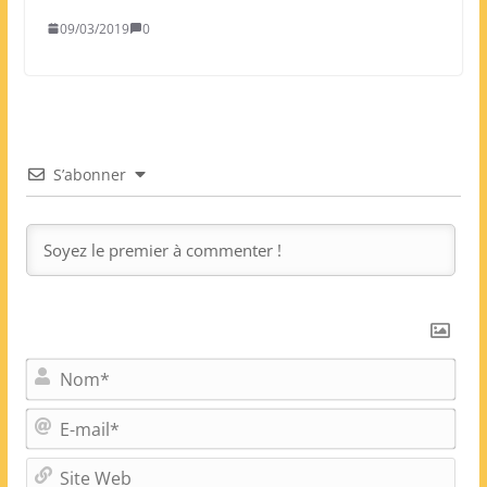
09/03/2019
0
S’abonner
N
o
m
E
*
-
m
S