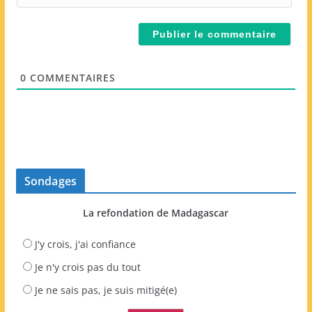
a
i
i
t
l
e
*
W
e
0
COMMENTAIRES
b
Sondages
La refondation de Madagascar
J'y crois, j'ai confiance
Je n'y crois pas du tout
Je ne sais pas, je suis mitigé(e)