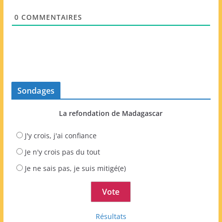
e
0
COMMENTAIRES
b
Sondages
La refondation de Madagascar
J'y crois, j'ai confiance
Je n'y crois pas du tout
Je ne sais pas, je suis mitigé(e)
Résultats