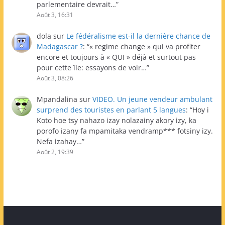
parlementaire devrait…
”
Août 3, 16:31
dola
sur
Le fédéralisme est-il la dernière chance de
Madagascar ?
: “
« regime change » qui va profiter
encore et toujours à « QUI » déjà et surtout pas
pour cette île: essayons de voir…
”
Août 3, 08:26
Mpandalina
sur
VIDEO. Un jeune vendeur ambulant
surprend des touristes en parlant 5 langues
: “
Hoy i
Koto hoe tsy nahazo izay nolazainy akory izy, ka
porofo izany fa mpamitaka vendramp*** fotsiny izy.
Nefa izahay…
”
Août 2, 19:39