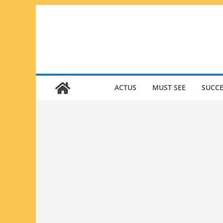
Passer
au
contenu
ACTUS
MUST SEE
SUCCE