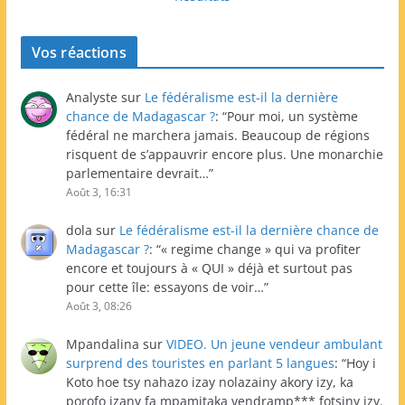
Vos réactions
Analyste
sur
Le fédéralisme est-il la dernière
chance de Madagascar ?
: “
Pour moi, un système
fédéral ne marchera jamais. Beaucoup de régions
risquent de s’appauvrir encore plus. Une monarchie
parlementaire devrait…
”
Août 3, 16:31
dola
sur
Le fédéralisme est-il la dernière chance de
Madagascar ?
: “
« regime change » qui va profiter
encore et toujours à « QUI » déjà et surtout pas
pour cette île: essayons de voir…
”
Août 3, 08:26
Mpandalina
sur
VIDEO. Un jeune vendeur ambulant
surprend des touristes en parlant 5 langues
: “
Hoy i
Koto hoe tsy nahazo izay nolazainy akory izy, ka
porofo izany fa mpamitaka vendramp*** fotsiny izy.