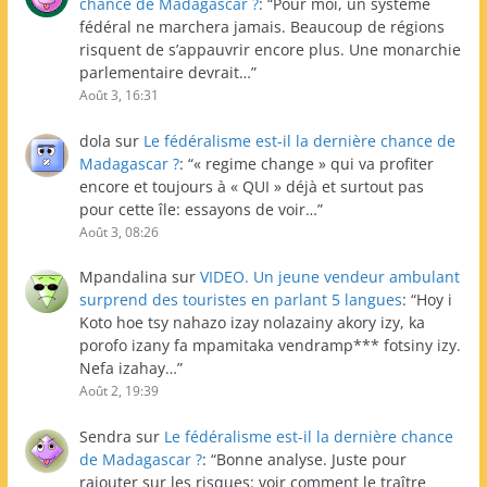
chance de Madagascar ?
: “
Pour moi, un système
fédéral ne marchera jamais. Beaucoup de régions
risquent de s’appauvrir encore plus. Une monarchie
parlementaire devrait…
”
Août 3, 16:31
dola
sur
Le fédéralisme est-il la dernière chance de
Madagascar ?
: “
« regime change » qui va profiter
encore et toujours à « QUI » déjà et surtout pas
pour cette île: essayons de voir…
”
Août 3, 08:26
Mpandalina
sur
VIDEO. Un jeune vendeur ambulant
surprend des touristes en parlant 5 langues
: “
Hoy i
Koto hoe tsy nahazo izay nolazainy akory izy, ka
porofo izany fa mpamitaka vendramp*** fotsiny izy.
Nefa izahay…
”
Août 2, 19:39
Sendra
sur
Le fédéralisme est-il la dernière chance
de Madagascar ?
: “
Bonne analyse. Juste pour
rajouter sur les risques: voir comment le traître