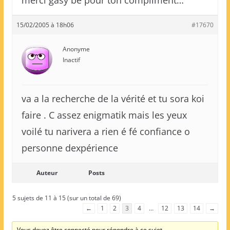
merci gasy be pour ton compliment…
15/02/2005 à 18h06
#17670
Anonyme
Inactif
va a la recherche de la vérité et tu sora koi
faire . C assez enigmatik mais les yeux
voilé tu narivera a rien é fé confiance o
personne dexpérience
Auteur
Posts
5 sujets de 11 à 15 (sur un total de 69)
←
1
2
3
4
…
12
13
14
→
Vous devez être connecté pour répondre à ce sujet.