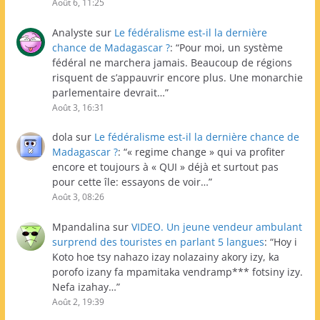
Août 6, 11:25
Analyste
sur
Le fédéralisme est-il la dernière
chance de Madagascar ?
: “
Pour moi, un système
fédéral ne marchera jamais. Beaucoup de régions
risquent de s’appauvrir encore plus. Une monarchie
parlementaire devrait…
”
Août 3, 16:31
dola
sur
Le fédéralisme est-il la dernière chance de
Madagascar ?
: “
« regime change » qui va profiter
encore et toujours à « QUI » déjà et surtout pas
pour cette île: essayons de voir…
”
Août 3, 08:26
Mpandalina
sur
VIDEO. Un jeune vendeur ambulant
surprend des touristes en parlant 5 langues
: “
Hoy i
Koto hoe tsy nahazo izay nolazainy akory izy, ka
porofo izany fa mpamitaka vendramp*** fotsiny izy.
Nefa izahay…
”
Août 2, 19:39