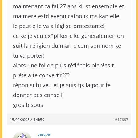
maintenant ca fai 27 ans kil st ensemble et
ma mere estd evenu catholik ms kan elle
le peut elle va a léglise protestante!
ce ke je veu ex^pliker c ke généralemen on
suit la religion du mari c com son nom ke
tu va porter!
alors une foi de plus réfléchis bien!es t
préte a te convertir???
répon si tu veu et je suis tjs la pour te
donner des conseil
gros bisous
15/02/2005 à 14h59
#17667
gasybe