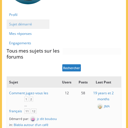
Profil
Sujet démarré
Mes réponses
Engagements
Tous mes sujets sur les
forums
Sujet
Users
Posts
Last Post
Comment jugez-vous les
12
58
19 years et 2
months
1
2
…
JMA
français
11
12
Démarré par:
jc dit boubou
in:
Blabla autour d’un café